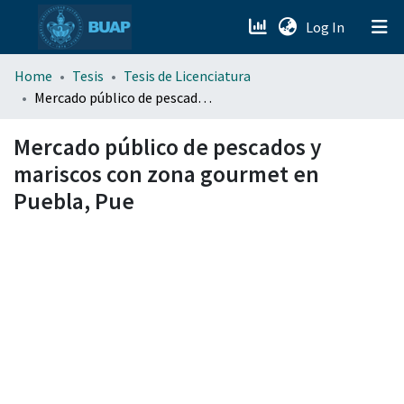
(current)
Log In
menu.section.about_menu
Home
Tesis
Tesis de Licenciatura
Mercado público de pescados y mariscos con zona gourmet en Puebla, Pue
All of DSpace
Mercado público de pescados y
mariscos con zona gourmet en
Puebla, Pue