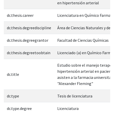
en hipertensión arterial
dc.thesis.career
Licenciatura en Químico Farmac
dc.thesis.degreediscipline
Área de Ciencias Naturales y de l
dc.thesis.degreegrantor
Facultad de Ciencias Químicas
dc.thesis.degreetoobtain
Licenciado (a) en Químico Farm
Estudio sobre el manejo terapéut
hipertensión arterial en pacient
dc.title
asisten a la farmacia universitar
"Alexander Fleming"
dc.type
Tesis de licenciatura
dc.type.degree
Licenciatura