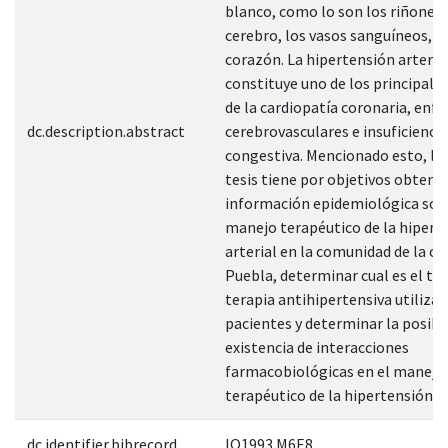
blanco, como lo son los riñones,
cerebro, los vasos sanguíneos, lo
corazón. La hipertensión arteria
constituye uno de los principales
de la cardiopatía coronaria, en
dc.description.abstract
cerebrovasculares e insuficiencia
congestiva. Mencionado esto, la
tesis tiene por objetivos obtene
información epidemiológica sob
manejo terapéutico de la hipert
arterial en la comunidad de la ci
Puebla, determinar cual es el tip
terapia antihipertensiva utiliza
pacientes y determinar la posibl
existencia de interacciones
farmacobiológicas en el manejo
terapéutico de la hipertensión ar
dc.identifier.bibrecord
IQ1993 M6E8