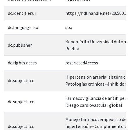
dc.identifier.uri
https://hdl.handle.net/20.500.1
dc.language.iso
spa
Benemérita Universidad Autóno
dc.publisher
Puebla
dc.rights.acces
restrictedAccess
Hipertensión arterial sistémica-
dc.subject.lcc
Patologías crónicas--Inhibidores
Farmacovigilancia de antihipert
dc.subject.lcc
Riesgo cardiovascular global
Manejo farmacoterapéutico de l
dc.subject.lcc
hipertensión--Cumplimiento te