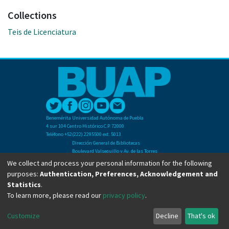
Collections
Teis de Licenciatura
Benemérita Universidad Autónoma de Puebla
4 sur 104 Centro Histórico C.P. 72000
Teléfono +52(222) 2295500 ext. 5013
Dirección General de Bibliotecas
Boulevard Valsequillo y Av. de las Torres
Ciudad Universitaria. Col. San Manuel
We collect and process your personal information for the following
C.P. 72570
purposes:
Authentication, Preferences, Acknowledgement and
Teléfono +52 (222) 2295500 Ext 2901
Statistics
.
To learn more, please read our
privacy policy
.
Copyright © Dirección General de Bibliotecas - BUAP 2024. All right reserved.
Customize
Decline
That's ok