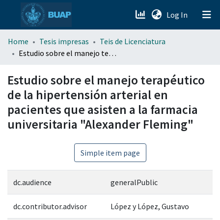
(current)
Log In
menu.section.about_menu
Home
Tesis impresas
Teis de Licenciatura
Estudio sobre el manejo terapéutico de la hipertensión arterial en pacientes que asisten a la farmacia universitaria "Alexander Fleming"
All of DSpace
Estudio sobre el manejo terapéutico
de la hipertensión arterial en
pacientes que asisten a la farmacia
universitaria "Alexander Fleming"
Simple item page
dc.audience
generalPublic
dc.contributor.advisor
López y López, Gustavo