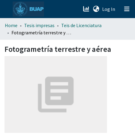
(current)
Log In
menu.section.about_menu
Home
Tesis impresas
Teis de Licenciatura
Fotogrametría terrestre y aérea
All of DSpace
Fotogrametría terrestre y aérea