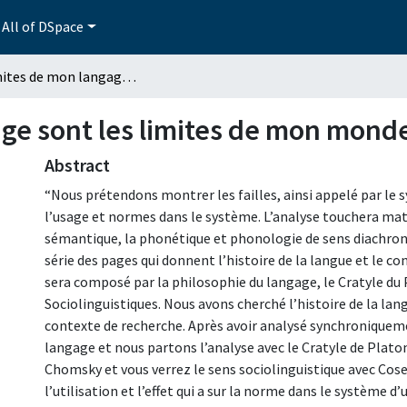
All of DSpace
Les limites de mon langage sont les limites de mon monde
age sont les limites de mon mond
Abstract
“Nous prétendons montrer les failles, ainsi appelé par le s
l’usage et normes dans le système. L’analyse touchera mat
sémantique, la phonétique et phonologie de sens diachron
série des pages qui donnent l’histoire de la langue et le co
sera composé par la philosophie du langage, le Cratyle du P
Sociolinguistiques. Nous avons cherché l’histoire de la lan
contexte de recherche. Après avoir analysé synchroniquem
langage et nous partons l’analyse avec le Cratyle de Platon
Chomsky et vous verrez le sens sociolinguistique avec Coser
l’utilisation et l’effet qui a sur la norme dans le système d