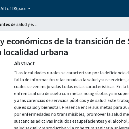
All of DSpace
Determinantes de salud y económicos de la transición de San Sebastián Villanueva, Puebla, a una localidad urbana
y económicos de la transición de
a localidad urbana
Abstract
"Las localidades rurales se caracterizan por la deficiencia 
falta de información relacionada a la salud y sus servicios, 
cuales se ven mejoradas todas estas características. En la t
enfrenta al uso de suelo con metas no agrícolas y sin sup
y a las carencias de servicios públicos y de salud. Este trab
que es salud y bienestar. Presenta entre sus metas para 20
por enfermedades no transmisibles, promover la salud men
sustancias adictivas incluidos estupefacientes y el alcohol,
salud sexual y reproductiva y la cobertura sanitaria univers