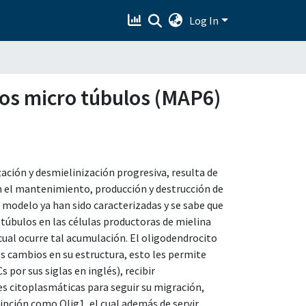
Log In
 los micro túbulos (MAP6)
ación y desmielinización progresiva, resulta de
n el mantenimiento, producción y destrucción de
l modelo ya han sido caracterizadas y se sabe que
túbulos en las células productoras de mielina
cual ocurre tal acumulación. El oligodendrocito
os cambios en su estructura, esto les permite
por sus siglas en inglés), recibir
s citoplasmáticas para seguir su migración,
ipción como Olig1, el cual además de servir