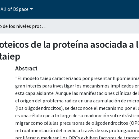
All of DSpace
Estudio de los niveles proteicos de la proteína asociada a los micro túbulos (MAP6) y tubulina alfa en la rata taiep
roteicos de la proteína asociada a
 taiep
Abstract
"El modelo taiep caracterizado por presentar hipomieliniz
gran interés para investigar los mecanismos implicados e
esta capa aislante. Aunque las manifestaciones clínicas de
el origen del problema radica en una acumulación de micro
(los oligodendrocitos), se desconoce el mecanismo por el 
es una célula que a lo largo de su maduración sufre drástic
migrar como células precursoras de oligodendrocitos (OPCs 
retroalimentación del medio a través de sus prolongacione
proliferar o madurar. Los OPCs exhiben factores de transcr