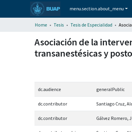
menu.section.about_menu
Home
Tesis
Tesis de Especialidad
Asociación de la interve
transanestésicas y posto
dc.audience
generalPublic
dc.contributor
Santiago Cruz, Al
dc.contributor
Gálvez Romero, J