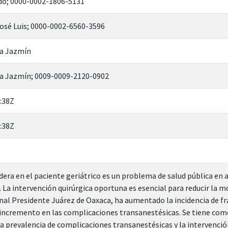
ldo; 0000-0002-1806-5131
osé Luis; 0000-0002-6560-3596
la Jazmín
rla Jazmín; 0009-0009-2120-0902
:38Z
:38Z
adera en el paciente geriátrico es un problema de salud pública en
. La intervención quirúrgica oportuna es esencial para reducir la m
nal Presidente Juárez de Oaxaca, ha aumentado la incidencia de fr
 incremento en las complicaciones transanestésicas. Se tiene como
la prevalencia de complicaciones transanestésicas y la intervenci