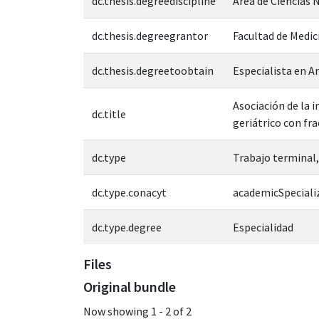
dc.thesis.degreediscipline
Área de Ciencias N
dc.thesis.degreegrantor
Facultad de Medic
dc.thesis.degreetoobtain
Especialista en A
Asociación de la 
dc.title
geriátrico con fr
dc.type
Trabajo terminal,
dc.type.conacyt
academicSpeciali
dc.type.degree
Especialidad
Files
Original bundle
Now showing
1 - 2 of 2