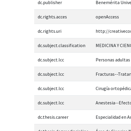
dc.publisher
Benemérita Unive
dc.rights.acces
openAccess
dc.rights.uri
http://creativec
dc.subject.classification
MEDICINA Y CIEN
dc.subject.lcc
Personas adultas
dc.subject.lcc
Fracturas--Trata
dc.subject.lcc
Cirugía ortopédi
dc.subject.lcc
Anestesia--Efect
dc.thesis.career
Especialidad en A