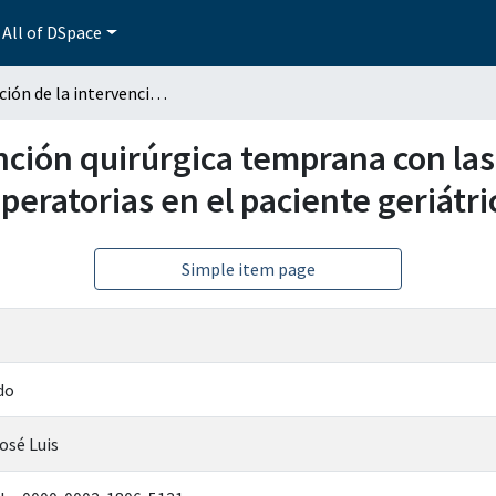
All of DSpace
Asociación de la intervención quirúrgica temprana con las complicaciones transanestésicas y postoperatorias en el paciente geriátrico con fractura de cadera
nción quirúrgica temprana con la
peratorias en el paciente geriátri
Simple item page
do
osé Luis