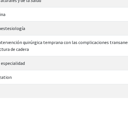
aturales y de la Salud
ina
nestesiología
intervención quirúrgica temprana con las complicaciones transane
actura de cadera
 especialidad
zation