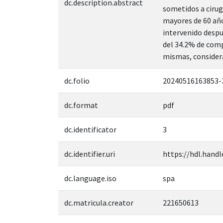
dc.description.abstract
sometidos a cirug
mayores de 60 años
intervenido despu
del 34.2% de comp
mismas, considera
dc.folio
20240516163853-
dc.format
pdf
dc.identificator
3
dc.identifier.uri
https://hdl.handl
dc.language.iso
spa
dc.matricula.creator
221650613