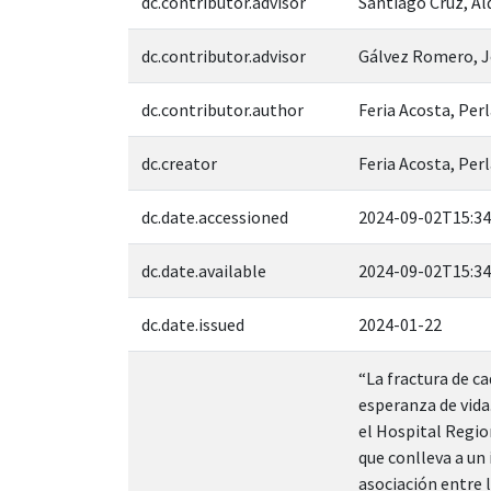
dc.contributor.advisor
Santiago Cruz, A
dc.contributor.advisor
Gálvez Romero, J
dc.contributor.author
Feria Acosta, Per
dc.creator
Feria Acosta, Pe
dc.date.accessioned
2024-09-02T15:34
dc.date.available
2024-09-02T15:34
dc.date.issued
2024-01-22
“La fractura de c
esperanza de vida
el Hospital Regio
que conlleva a un
asociación entre 