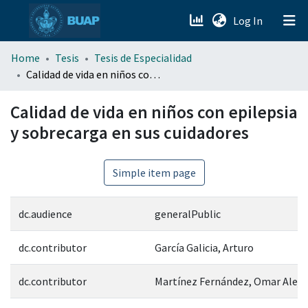
(current)
Log In
menu.section.about_menu
Home
Tesis
Tesis de Especialidad
Calidad de vida en niños con epilepsia y sobrecarga en sus cuidadores
All of DSpace
Calidad de vida en niños con epilepsia
y sobrecarga en sus cuidadores
Simple item page
dc.audience
generalPublic
dc.contributor
García Galicia, Arturo
dc.contributor
Martínez Fernández, Omar Aleja