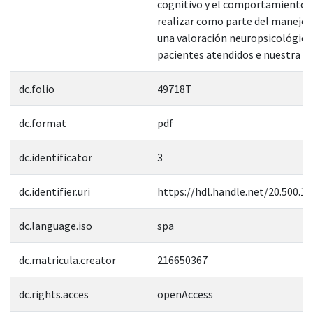
cognitivo y el comportamiento s
realizar como parte del manejo 
una valoración neuropsicológica
pacientes atendidos e nuestra un
dc.folio
49718T
dc.format
pdf
dc.identificator
3
dc.identifier.uri
https://hdl.handle.net/20.500.1
dc.language.iso
spa
dc.matricula.creator
216650367
dc.rights.acces
openAccess