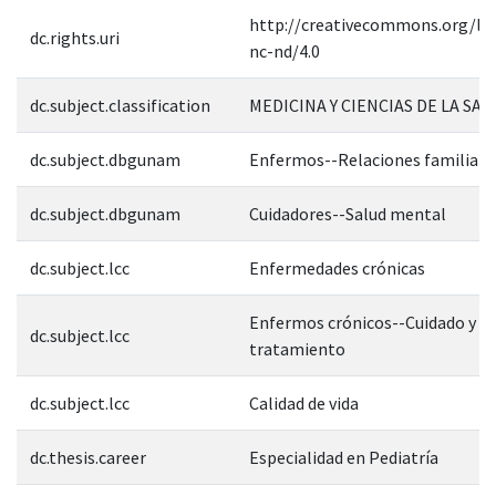
http://creativecommons.org/lic
dc.rights.uri
nc-nd/4.0
dc.subject.classification
MEDICINA Y CIENCIAS DE LA SAL
dc.subject.dbgunam
Enfermos--Relaciones familiare
dc.subject.dbgunam
Cuidadores--Salud mental
dc.subject.lcc
Enfermedades crónicas
Enfermos crónicos--Cuidado y
dc.subject.lcc
tratamiento
dc.subject.lcc
Calidad de vida
dc.thesis.career
Especialidad en Pediatría