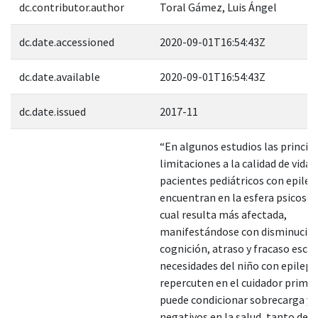
dc.contributor.author
Toral Gámez, Luis Ángel
dc.date.accessioned
2020-09-01T16:54:43Z
dc.date.available
2020-09-01T16:54:43Z
dc.date.issued
2017-11
“En algunos estudios las princip
limitaciones a la calidad de vida 
pacientes pediátricos con epilep
encuentran en la esfera psicosoci
cual resulta más afectada,
manifestándose con disminución
cognición, atraso y fracaso escol
necesidades del niño con epileps
repercuten en el cuidador primar
puede condicionar sobrecarga y 
negativos en la salud, tanto de 