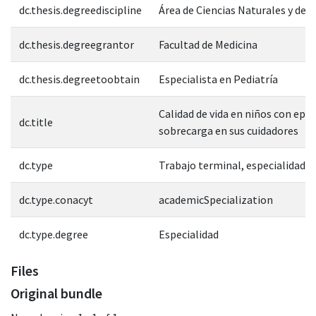
dc.thesis.degreediscipline
Área de Ciencias Naturales y de l
dc.thesis.degreegrantor
Facultad de Medicina
dc.thesis.degreetoobtain
Especialista en Pediatría
Calidad de vida en niños con epil
dc.title
sobrecarga en sus cuidadores
dc.type
Trabajo terminal, especialidad
dc.type.conacyt
academicSpecialization
dc.type.degree
Especialidad
Files
Original bundle