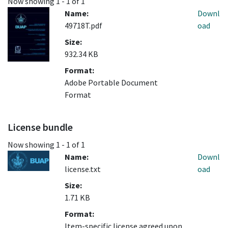
Now showing
1 - 1 of 1
Name:
Downl
49718T.pdf
oad
Size:
932.34 KB
Format:
Adobe Portable Document
Format
License bundle
Now showing
1 - 1 of 1
Name:
Downl
license.txt
oad
Size:
1.71 KB
Format:
Item-specific license agreed upon