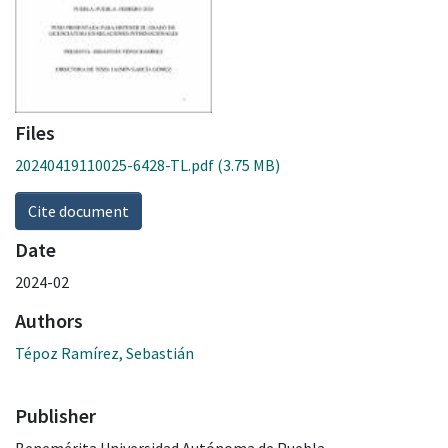
Files
20240419110025-6428-TL.pdf
(3.75 MB)
Cite document
Date
2024-02
Authors
Tépoz Ramírez, Sebastián
Publisher
Benemérita Universidad Autónoma de Puebla