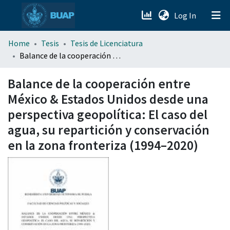
(current)
Log In
menu.section.about_menu
Home
Tesis
Tesis de Licenciatura
Balance de la cooperación entre México & Estados Unidos desde una perspectiva geopolítica: El caso del agua, su repartición y conservación en la zona fronteriza (1994–2020)
All of DSpace
Balance de la cooperación entre
México & Estados Unidos desde una
perspectiva geopolítica: El caso del
agua, su repartición y conservación
en la zona fronteriza (1994–2020)