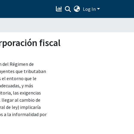
Log In
poración fiscal
n del Régimen de
buyentes que tributaban
 el entorno que le
 adecuadas, y más
toria, las exigencias
l llegar al cambio de
l de ley) implicaría
os a la informalidad por