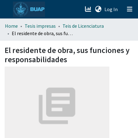
(current)
Log In
menu.section.about_menu
Home
Tesis impresas
Teis de Licenciatura
El residente de obra, sus funciones y responsabilidades
All of DSpace
El residente de obra, sus funciones y
responsabilidades