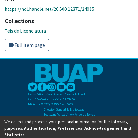
https://hdl.handle.net/20.500.12371/24015
Collections
Teis de Licenciatura
Full item page
Benemérita Universidad Autónoma de Puebla
4 sur 104 Centro Histórico C.P. 72000
Teléfono +52(222) 2295500 ext. 5013
Dirección General de Bibliotecas
Boulevard Valsequillo y Av. de las Torres
Ciudad Universitaria. Col. San Manuel
We collect and process your personal information for the following
C.P. 72570
purposes:
Authentication, Preferences, Acknowledgement and
Teléfono +52 (222) 2295500 Ext 2901
Statistics
.