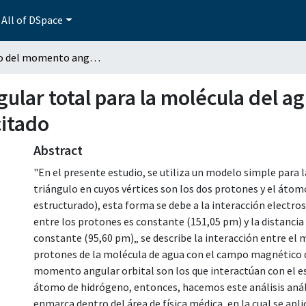
All of DSpace
Cálculo del momento angular total para la molécula del agua: obtención del estado base y primer estado excitado
lar total para la molécula del a
citado
Abstract
"En el presente estudio, se utiliza un modelo simple para 
triángulo en cuyos vértices son los dos protones y el áto
estructurado), esta forma se debe a la interacción electr
entre los protones es constante (151,05 pm) y la distancia
constante (95,60 pm)„ se describe la interacción entre el
protones de la molécula de agua con el campo magnético de 
momento angular orbital son los que interactúan con el 
átomo de hidrógeno, entonces, hacemos este análisis aná
enmarca dentro del área de física médica, en la cual se apli