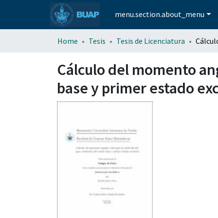
menu.section.about_menu
Home
Tesis
Tesis de Licenciatura
Cálculo del momento angu
base y primer estado ex