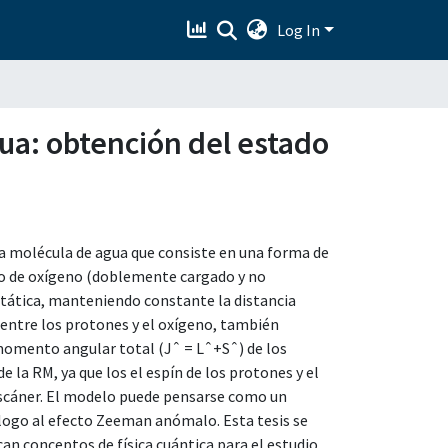
Log In
gua: obtención del estado
la molécula de agua que consiste en una forma de
mo de oxígeno (doblemente cargado y no
ostática, manteniendo constante la distancia
 entre los protones y el oxígeno, también
 momento angular total (Jˆ = Lˆ+Sˆ) de los
la RM, ya que los el espín de los protones y el
escáner. El modelo puede pensarse como un
logo al efecto Zeeman anómalo. Esta tesis se
can conceptos de física cuántica para el estudio