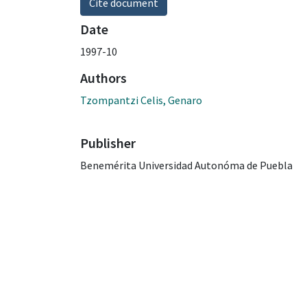
Cite document
Date
1997-10
Authors
Tzompantzi Celis, Genaro
Publisher
Benemérita Universidad Autonóma de Puebla