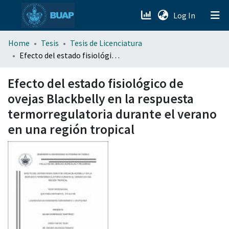
(current)
Log In
menu.section.about_menu
Home
Tesis
Tesis de Licenciatura
Efecto del estado fisiológico de ovejas Blackbelly en la respuesta termorregulatoria durante el verano en una región tropical
All of DSpace
Efecto del estado fisiológico de
ovejas Blackbelly en la respuesta
termorregulatoria durante el verano
en una región tropical