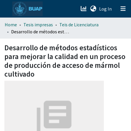
(current)
Log In
menu.section.about_menu
Home
Tesis impresas
Teis de Licenciatura
Desarrollo de métodos estadísticos para mejorar la calidad en un proceso de producción de acceso de mármol cultivado
All of DSpace
Desarrollo de métodos estadísticos
para mejorar la calidad en un proceso
de producción de acceso de mármol
cultivado