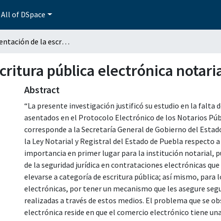
All of DSpace
Implementación de la escritura pública electrónica notarial en el estado de Puebla
ritura pública electrónica notari
Abstract
“La presente investigación justificó su estudio en la falt
asentados en el Protocolo Electrónico de los Notarios Púb
corresponde a la Secretaría General de Gobierno del Estado
la Ley Notarial y Registral del Estado de Puebla respecto a
importancia en primer lugar para la institución notarial, 
de la seguridad jurídica en contrataciones electrónicas que
elevarse a categoría de escritura pública; así mismo, para 
electrónicas, por tener un mecanismo que les asegure segur
realizadas a través de estos medios. El problema que se obs
electrónica reside en que el comercio electrónico tiene un