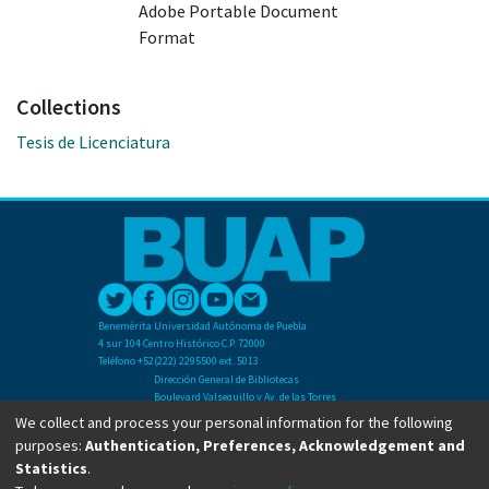
Adobe Portable Document
Format
Collections
Tesis de Licenciatura
Benemérita Universidad Autónoma de Puebla
4 sur 104 Centro Histórico C.P. 72000
Teléfono +52(222) 2295500 ext. 5013
Dirección General de Bibliotecas
Boulevard Valsequillo y Av. de las Torres
Ciudad Universitaria. Col. San Manuel
We collect and process your personal information for the following
C.P. 72570
purposes:
Authentication, Preferences, Acknowledgement and
Teléfono +52 (222) 2295500 Ext 2901
Statistics
.