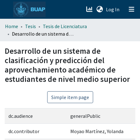
(current)
Log In
menu.section.about_menu
Home
Tesis
Tesis de Licenciatura
Desarrollo de un sistema de clasificación y predicción del aprovechamiento académico de estudiantes de nivel medio superior
All of DSpace
Desarrollo de un sistema de
clasificación y predicción del
aprovechamiento académico de
estudiantes de nivel medio superior
Simple item page
dc.audience
generalPublic
dc.contributor
Moyao Martínez, Yolanda