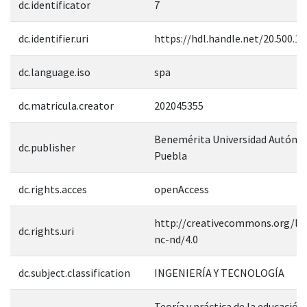
dc.identificator
7
dc.identifier.uri
https://hdl.handle.net/20.500.1
dc.language.iso
spa
dc.matricula.creator
202045355
Benemérita Universidad Autóno
dc.publisher
Puebla
dc.rights.acces
openAccess
http://creativecommons.org/lic
dc.rights.uri
nc-nd/4.0
dc.subject.classification
INGENIERÍA Y TECNOLOGÍA
Teoría y práctica de la educación