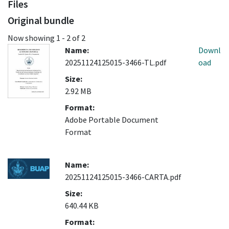
Files
Original bundle
Now showing
1 - 2 of 2
Name:
Downl
20251124125015-3466-TL.pdf
oad
Size:
2.92 MB
Format:
Adobe Portable Document
Format
Name:
20251124125015-3466-CARTA.pdf
Size:
640.44 KB
Format: