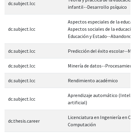
dc.subject.lcc
infantil--Desarrollo psíquico
Aspectos especiales de la educac
dc.subject.lcc
Aspectos sociales de la educació
Educación y Estado--Abandono e
dc.subject.lcc
Predicción del éxito escolar--M
dc.subject.lcc
Minería de datos--Procesamient
dc.subject.lcc
Rendimiento académico
Aprendizaje automático (Intelig
dc.subject.lcc
artificial)
Licenciatura en Ingeniería en Cie
dc.thesis.career
Computación