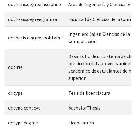
dc.thesis.degreediscipline
Área de Ingeniería y Ciencias Exa
dc.thesis.degreegrantor
Facultad de Ciencias de la Comp
Ingeniero (a) en Ciencias de la
dc.thesis.degreetoobtain
Computación
Desarrollo de un sistema de clasi
predicción del aprovechamiento
dc.title
académico de estudiantes de niv
superior
dc.type
Tesis de licenciatura
dc.type.conacyt
bachelorThesis
dc.type.degree
Licenciatura