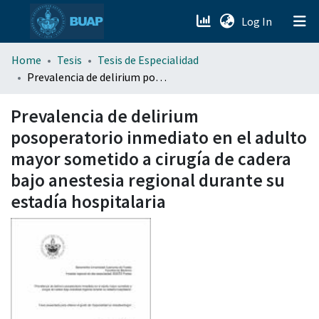
(current)
Log In
menu.section.about_menu
Home
Tesis
Tesis de Especialidad
Prevalencia de delirium posoperatorio inmediato en el adulto mayor sometido a cirugía de cadera bajo anestesia regional durante su estadía hospitalaria
All of DSpace
Prevalencia de delirium
posoperatorio inmediato en el adulto
mayor sometido a cirugía de cadera
bajo anestesia regional durante su
estadía hospitalaria