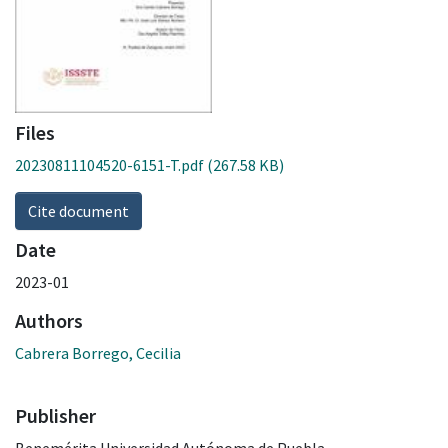
Files
20230811104520-6151-T.pdf
(267.58 KB)
Cite document
Date
2023-01
Authors
Cabrera Borrego, Cecilia
Publisher
Benemérita Universidad Autónoma de Puebla