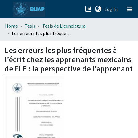
(current)
Log In
menu.section.about_menu
Home
Tesis
Tesis de Licenciatura
Les erreurs les plus fréquentes à l’écrit chez les apprenants mexicains de FLE : la perspective de l’apprenant
All of DSpace
Les erreurs les plus fréquentes à
l’écrit chez les apprenants mexicains
de FLE : la perspective de l’apprenant