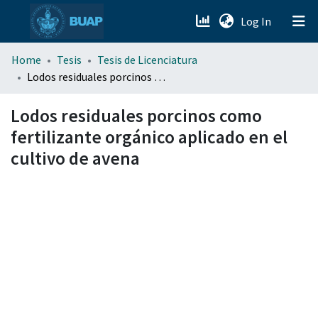
(current)
Log In
menu.section.about_menu
Home
Tesis
Tesis de Licenciatura
Lodos residuales porcinos como fertilizante orgánico aplicado en el cultivo de avena
All of DSpace
Lodos residuales porcinos como
fertilizante orgánico aplicado en el
cultivo de avena