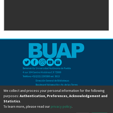
Benemérita Universidad Autónoma de Puebla
4 sur 104 Centro Histórico C.P. 72000
Teléfono +52(222) 2295500 ext. 5013
Dirección General de Bibliotecas
Boulevard Valsequillo y Av. de las Torres
Ciudad Universitaria. Col. San Manuel
We collect and process your personal information for the following
C.P. 72570
purposes:
Authentication, Preferences, Acknowledgement and
Teléfono +52 (222) 2295500 Ext 2901
Statistics
.
To learn more, please read our
privacy policy
.