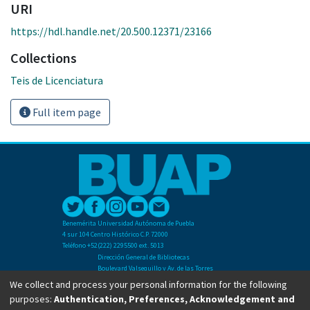
URI
https://hdl.handle.net/20.500.12371/23166
Collections
Teis de Licenciatura
Full item page
Benemérita Universidad Autónoma de Puebla
4 sur 104 Centro Histórico C.P. 72000
Teléfono +52(222) 2295500 ext. 5013
Dirección General de Bibliotecas
Boulevard Valsequillo y Av. de las Torres
Ciudad Universitaria. Col. San Manuel
We collect and process your personal information for the following
C.P. 72570
purposes:
Authentication, Preferences, Acknowledgement and
Teléfono +52 (222) 2295500 Ext 2901