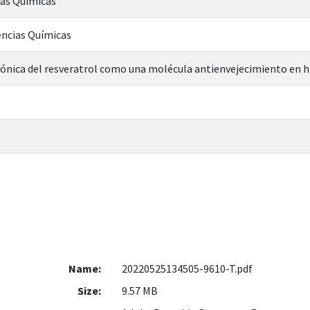
ias Químicas
encias Químicas
rónica del resveratrol como una molécula antienvejecimiento en 
Name:
20220525134505-9610-T.pdf
Size:
9.57 MB