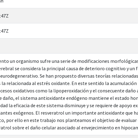
an
:47Z
:47Z
ento un organismo sufre una serie de modificaciones morfológicas, 
ebral se considera la principal causa de deterioro cognitivo y un f
eurodegenerativo. Se han propuesto diversas teorías relacionadas 
 la relacionada al estrés oxidante. En este sentido la acumulación 
cesos oxidativos como la lipoperoxidación y el consecuente daño 
te daño, el sistema antioxidante endógeno mantiene el estado ho
dad la eficacia de este sistema disminuye y se requiere de apoyo 
dantes exógenos. El resveratrol un importante antioxidante que 
o, por ello en este trabajo nos planteamos el objetivo de evaluar 
ratrol sobre el daño celular asociado al envejecimiento en hipocam