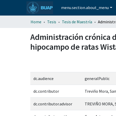
menu.section.about_menu
Home
Tesis
Tesis de Maestría
Administración crónica 
hipocampo de ratas Wist
dc.audience
generalPublic
dc.contributor
Treviño Mora, Sa
dc.contributor.advisor
TREVIÑO MORA, 