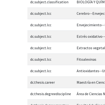
dc.subject.classification
BIOLOGÍA Y QUÍM
dc.subject.lcc
Cerebro--Envejec
dc.subject.lcc
Envejecimiento--
dc.subject.lcc
Estrés oxidativo-
dc.subject.lcc
Extractos vegeta
dc.subject.lcc
Fitoalexinas
dc.subject.lcc
Antioxidantes--U
dc.thesis.career
Maestría en Cienc
dc.thesis.degreediscipline
Área de Ciencias N