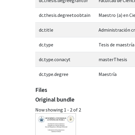
dc.thesis.degreegrantor
Facultad de Cienc
dc.thesis.degreetoobtain
Maestro (a) en Ci
dc.title
Administración c
dc.type
Tesis de maestría
dc.type.conacyt
masterThesis
dc.type.degree
Maestría
Files
Original bundle
Now showing
1 - 2 of 2