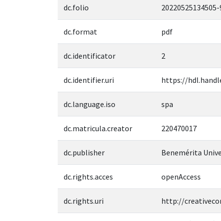
dc.folio
20220525134505-
dc.format
pdf
dc.identificator
2
dc.identifier.uri
https://hdl.handl
dc.language.iso
spa
dc.matricula.creator
220470017
dc.publisher
Benemérita Unive
dc.rights.acces
openAccess
dc.rights.uri
http://creativec