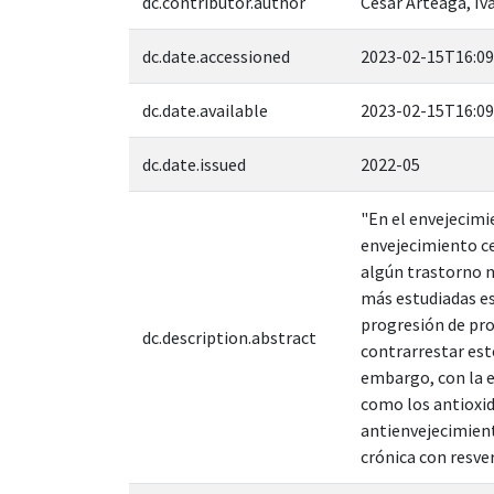
dc.contributor.author
Cesar Arteaga, Iv
dc.date.accessioned
2023-02-15T16:09
dc.date.available
2023-02-15T16:09
dc.date.issued
2022-05
"En el envejecimi
envejecimiento cer
algún trastorno n
más estudiadas es
progresión de pro
dc.description.abstract
contrarrestar es
embargo, con la e
como los antioxi
antienvejecimient
crónica con resve