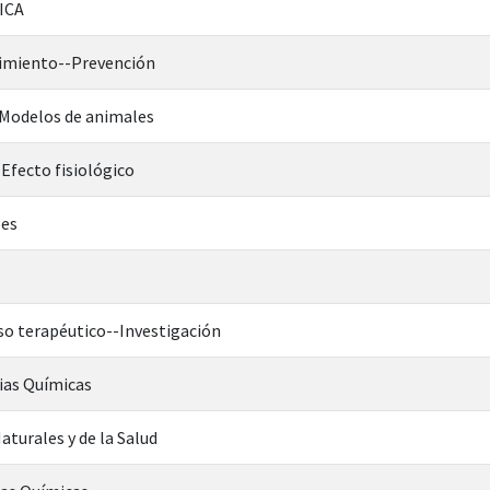
ICA
imiento--Prevención
Modelos de animales
-Efecto fisiológico
les
so terapéutico--Investigación
ias Químicas
aturales y de la Salud