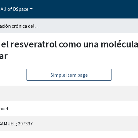
All of DSpace
Administración crónica del resveratrol como una molécula antienvejecimiento en hipocampo de ratas Wistar
del resveratrol como una molécul
ar
Simple item page
muel
SAMUEL; 297337