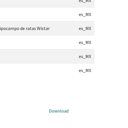
es_MX
es_MX
hipocampo de ratas Wistar
es_MX
es_MX
es_MX
es_MX
Download