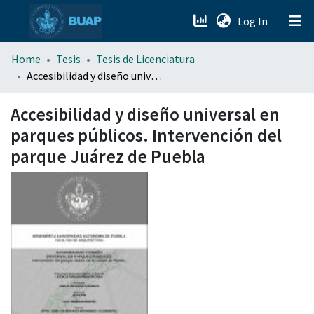
(current)
Log In
menu.section.about_menu
Home
Tesis
Tesis de Licenciatura
Accesibilidad y diseño universal en parques públicos. Intervención del parque Juárez de Puebla
All of DSpace
Accesibilidad y diseño universal en
parques públicos. Intervención del
parque Juárez de Puebla