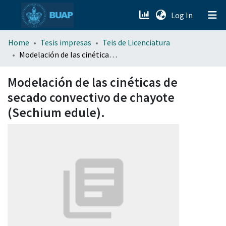
(current)
Log In
menu.section.about_menu
Home
Tesis impresas
Teis de Licenciatura
Modelación de las cinéticas de secado convectivo de chayote (Sechium edule).
All of DSpace
Modelación de las cinéticas de
secado convectivo de chayote
(Sechium edule).