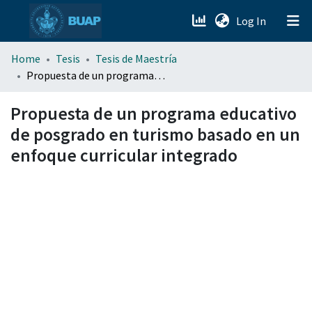
(current)
Log In
menu.section.about_menu
Home
Tesis
Tesis de Maestría
Propuesta de un programa educativo de posgrado en turismo basado en un enfoque curricular integrado
All of DSpace
Propuesta de un programa educativo
de posgrado en turismo basado en un
enfoque curricular integrado