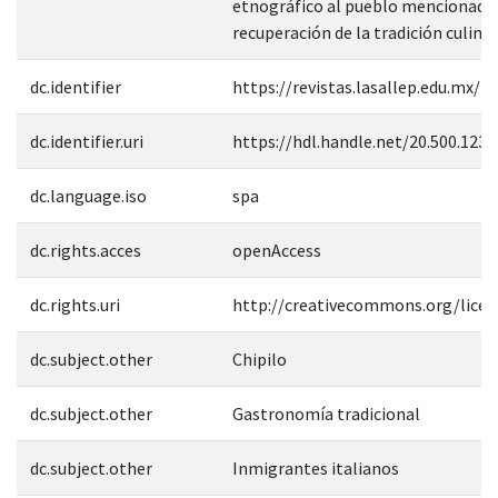
etnográfico al pueblo mencionado y
recuperación de la tradición culinar
dc.identifier
https://revistas.lasallep.edu.mx/i
dc.identifier.uri
https://hdl.handle.net/20.500.123
dc.language.iso
spa
dc.rights.acces
openAccess
dc.rights.uri
http://creativecommons.org/licen
dc.subject.other
Chipilo
dc.subject.other
Gastronomía tradicional
dc.subject.other
Inmigrantes italianos