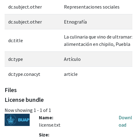
dc.subject.other
Representaciones sociales
dc.subject.other
Etnografía
La culinaria que vino de ultramar: 
dc.title
alimentación en chipilo, Puebla
dc.type
Artículo
dc.type.conacyt
article
Files
License bundle
Now showing
1 - 1 of 1
Name:
Downl
license.txt
oad
Size: