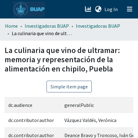
(current)
Log In
menu.section.about_menu
Home
Investigadoras BUAP
Investigadoras BUAP
La culinaria que vino de ultramar: memoria y representación de la alimentación en chipilo, Puebla
All of DSpace
La culinaria que vino de ultramar:
memoria y representación de la
alimentación en chipilo, Puebla
Simple item page
dc.audience
generalPublic
dc.contributor.author
Vázquez Valdés, Verónica
dc.contributor.author
Deance Bravo y Troncoso, Iván Ger