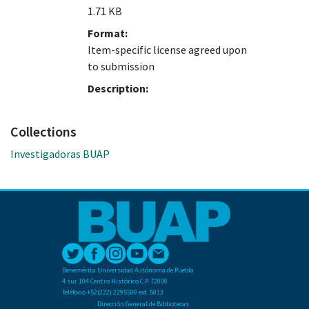
1.71 KB
Format:
Item-specific license agreed upon
to submission
Description:
Collections
Investigadoras BUAP
Benemérita Universidad Autónoma de Puebla
4 sur 104 Centro Histórico C.P. 72000
Teléfono +52(222) 2295500 ext. 5013
Dirección General de Bibliotecas