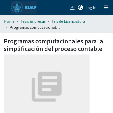
(current)
Log In
menu.section.about_menu
Home
Tesis impresas
Teis de Licenciatura
Programas computacionales para la simplificación del proceso contable
All of DSpace
Programas computacionales para la
simplificación del proceso contable