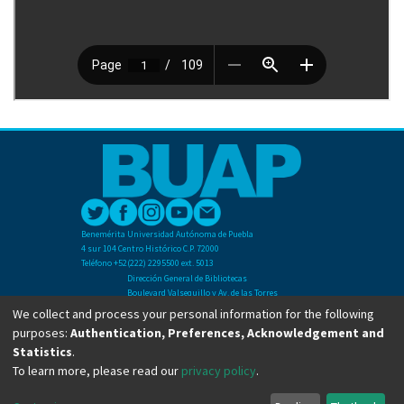
Benemérita Universidad Autónoma de Puebla
4 sur 104 Centro Histórico C.P. 72000
Teléfono +52(222) 2295500 ext. 5013
Dirección General de Bibliotecas
Boulevard Valsequillo y Av. de las Torres
Ciudad Universitaria. Col. San Manuel
We collect and process your personal information for the following
C.P. 72570
purposes:
Authentication, Preferences, Acknowledgement and
Teléfono +52 (222) 2295500 Ext 2901
Statistics
.
To learn more, please read our
privacy policy
.