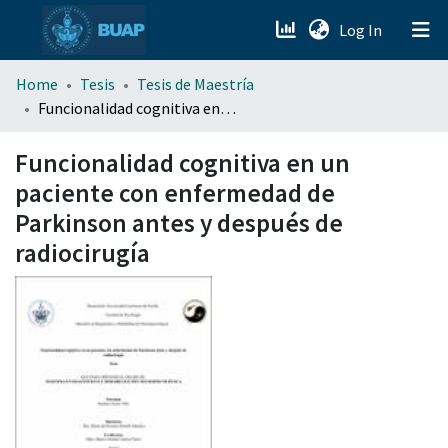
(current)
Log In
menu.section.about_menu
Home
Tesis
Tesis de Maestría
Funcionalidad cognitiva en un paciente con enfermedad de Parkinson antes y después de radiocirugía
All of DSpace
Funcionalidad cognitiva en un
paciente con enfermedad de
Parkinson antes y después de
radiocirugía