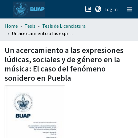
(current)
Log In
menu.section.about_menu
Home
Tesis
Tesis de Licenciatura
Un acercamiento a las expresiones lúdicas, sociales y de género en la música: El caso del fenómeno sonidero en Puebla
All of DSpace
Un acercamiento a las expresiones
lúdicas, sociales y de género en la
música: El caso del fenómeno
sonidero en Puebla