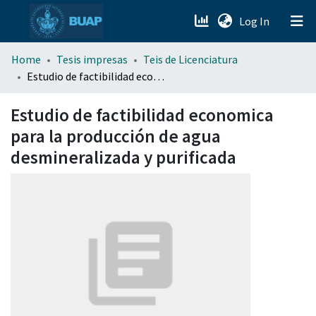
(current)
Log In
menu.section.about_menu
Home
Tesis impresas
Teis de Licenciatura
Estudio de factibilidad economica para la producción de agua desmineralizada y purificada
All of DSpace
Estudio de factibilidad economica
para la producción de agua
desmineralizada y purificada