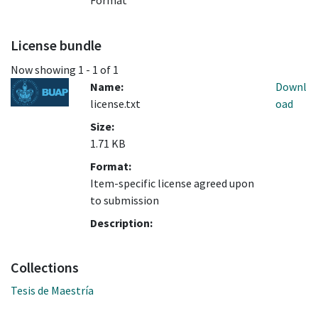
Format
License bundle
Now showing
1 - 1 of 1
Name:
Downl
license.txt
oad
Size:
1.71 KB
Format:
Item-specific license agreed upon
to submission
Description:
Collections
Tesis de Maestría