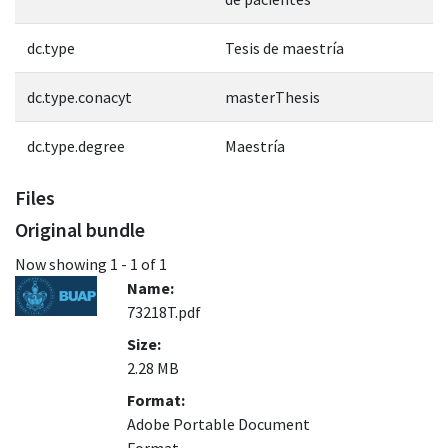
dc.type
Tesis de maestría
dc.type.conacyt
masterThesis
dc.type.degree
Maestría
Files
Original bundle
Now showing
1 - 1 of 1
Name:
73218T.pdf
Size:
2.28 MB
Format:
Adobe Portable Document