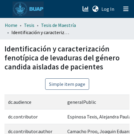
(current)
Log In
menu.section.about_menu
Home
Tesis
Tesis de Maestría
Identificación y caracterización fenotípica de levaduras del género candida aisladas de pacientes
All of DSpace
Identificación y caracterización
fenotípica de levaduras del género
candida aisladas de pacientes
Simple item page
dc.audience
generalPublic
dc.contributor
Espinosa Texis, Alejandra Paula
dc.contributor.author
Camacho Proo, Joaquin Eduardo