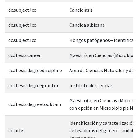
dc.subject.lcc
Candidiasis
dc.subject.lcc
Candida albicans
dc.subject.lcc
Hongos patógenos--Identificac
dc.thesis.career
Maestría en Ciencias (Microbiolo
dc.thesis.degreediscipline
Área de Ciencias Naturales y de l
dc.thesis.degreegrantor
Instituto de Ciencias
Maestro(a) en Ciencias (Microbio
dc.thesis.degreetoobtain
con opción en Microbiología Méd
Identificación y caracterización 
dc.title
de levaduras del género candida 
de pacientes