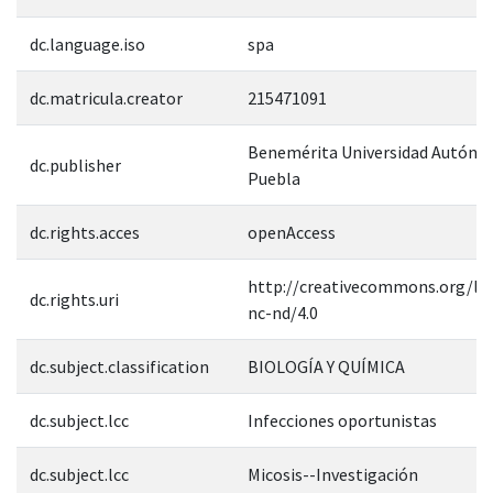
dc.language.iso
spa
dc.matricula.creator
215471091
Benemérita Universidad Autóno
dc.publisher
Puebla
dc.rights.acces
openAccess
http://creativecommons.org/lic
dc.rights.uri
nc-nd/4.0
dc.subject.classification
BIOLOGÍA Y QUÍMICA
dc.subject.lcc
Infecciones oportunistas
dc.subject.lcc
Micosis--Investigación