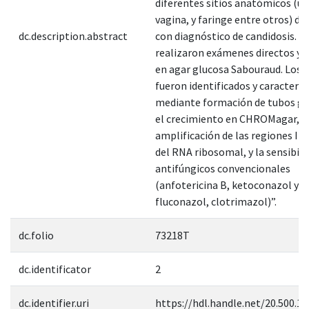
diferentes sitios anatómicos (uñ
vagina, y faringe entre otros) de
dc.description.abstract
con diagnóstico de candidosis. S
realizaron exámenes directos y c
en agar glucosa Sabouraud. Los c
fueron identificados y caracteri
mediante formación de tubos ge
el crecimiento en CHROMagar, l
amplificación de las regiones ITS
del RNA ribosomal, y la sensibili
antifúngicos convencionales
(anfotericina B, ketoconazol y
fluconazol, clotrimazol)”.
dc.folio
73218T
dc.identificator
2
dc.identifier.uri
https://hdl.handle.net/20.500.1