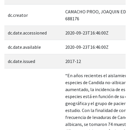
CAMACHO PROO, JOAQUIN EDU
dc.creator
688176
dc.date.accessioned
2020-09-23T16:46:00Z
dc.date.available
2020-09-23T16:46:00Z
dc.date.issued
2017-12
“En años recientes el aislamient
especies de Candida no-albicans
aumentado, la incidencia de esta
especies está en función de su di
geográfica y el grupo de pacient
estudio. Con la finalidad de cono
frecuencia de levaduras de Candi
albicans, se tomaron 74 muestra