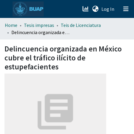
(current)
Log In
menu.section.about_menu
Home
Tesis impresas
Teis de Licenciatura
Delincuencia organizada en México cubre el tráfico ilícito de estupefacientes
All of DSpace
Delincuencia organizada en México
cubre el tráfico ilícito de
estupefacientes