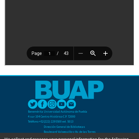
Benemérita Universidad Autónoma de Puebla
4 sur 104 Centro Histórico C.P. 72000
Teléfono +52(222) 2295500 ext. 5013
Dirección General de Bibliotecas
Boulevard Valsequillo y Av. de las Torres
Ciudad Universitaria. Col. San Manuel
We collect and process your personal information for the following