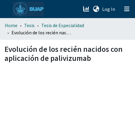
(current)
Log In
menu.section.about_menu
Home
Tesis
Tesis de Especialidad
Evolución de los recién nacidos con aplicación de palivizumab
All of DSpace
Evolución de los recién nacidos con
aplicación de palivizumab