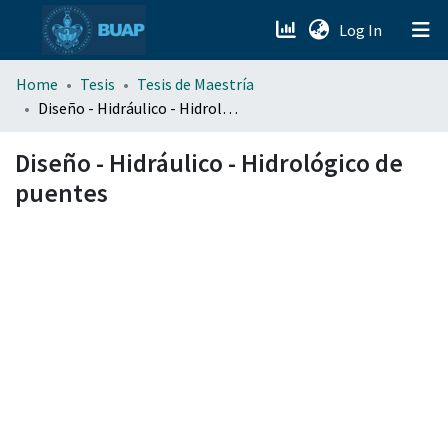
(current)
Log In
menu.section.about_menu
Home
Tesis
Tesis de Maestría
Diseño - Hidráulico - Hidrológico de puentes
All of DSpace
Diseño - Hidráulico - Hidrológico de
puentes