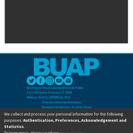
Benemérita Universidad Autónoma de Puebla
4 sur 104 Centro Histórico C.P. 72000
Teléfono +52(222) 2295500 ext. 5013
Dirección General de Bibliotecas
Boulevard Valsequillo y Av. de las Torres
Ciudad Universitaria. Col. San Manuel
We collect and process your personal information for the following
C.P. 72570
purposes:
Authentication, Preferences, Acknowledgement and
Teléfono +52 (222) 2295500 Ext 2901
Statistics
.
To learn more, please read our
privacy policy
.