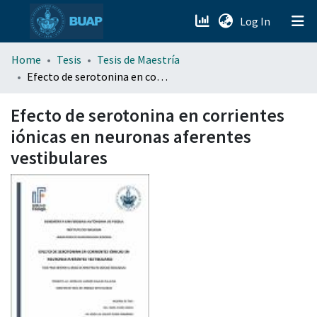
(current)
Log In
menu.section.about_menu
Home
Tesis
Tesis de Maestría
Efecto de serotonina en corrientes iónicas en neuronas aferentes vestibulares
All of DSpace
Efecto de serotonina en corrientes
iónicas en neuronas aferentes
vestibulares