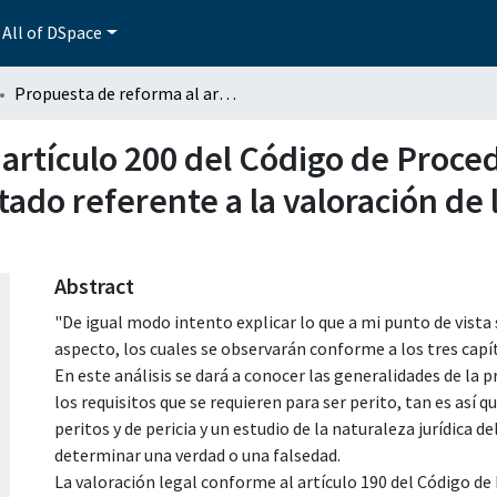
All of DSpace
Propuesta de reforma al artículo 200 del Código de Procedimientos en materia de defensa social para el Estado referente a la valoración de la prueba pericial por parte del Juez
 artículo 200 del Código de Proce
tado referente a la valoración de 
Abstract
"De igual modo intento explicar lo que a mi punto de vist
aspecto, los cuales se observarán conforme a los tres capí
En este análisis se dará a conocer las generalidades de la p
los requisitos que se requieren para ser perito, tan es así 
peritos y de pericia y un estudio de la naturaleza jurídica d
determinar una verdad o una falsedad.
La valoración legal conforme al artículo 190 del Código d