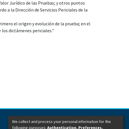
alor Jurídico de las Pruebas; y otros puntos
o a la Dirección de Servicios Periciales de la
rimero el origen y evolución de la prueba; en el
e los dictámenes periciales."
We collect and process your personal information for the
following purposes:
Authentication, Preferences,
Dirección General de Bibliotecas