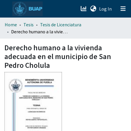
(current)
Log In
menu.section.about_menu
Home
Tesis
Tesis de Licenciatura
Derecho humano a la vivienda adecuada en el municipio de San Pedro Cholula
All of DSpace
Derecho humano a la vivienda
adecuada en el municipio de San
Pedro Cholula