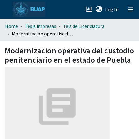
(current)
Log In
menu.section.about_menu
Home
Tesis impresas
Teis de Licenciatura
Modernizacion operativa del custodio penitenciario en el estado de Puebla
All of DSpace
Modernizacion operativa del custodio
penitenciario en el estado de Puebla