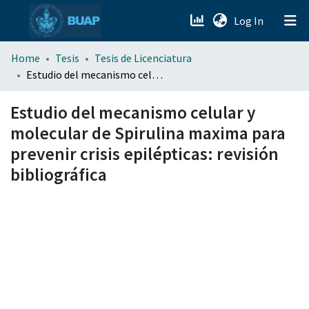
(current)
Log In
menu.section.about_menu
Home
Tesis
Tesis de Licenciatura
Estudio del mecanismo celular y molecular de Spirulina maxima para prevenir crisis epilépticas: revisión bibliográfica
All of DSpace
Estudio del mecanismo celular y
molecular de Spirulina maxima para
prevenir crisis epilépticas: revisión
bibliográfica