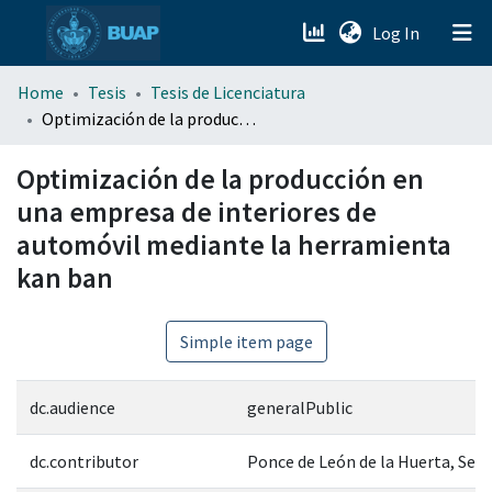
(current)
Log In
menu.section.about_menu
Home
Tesis
Tesis de Licenciatura
Optimización de la producción en una empresa de interiores de automóvil mediante la herramienta kan ban
All of DSpace
Optimización de la producción en
una empresa de interiores de
automóvil mediante la herramienta
kan ban
Simple item page
dc.audience
generalPublic
dc.contributor
Ponce de León de la Huerta, Serg