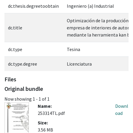
dc.thesis.degreetoobtain
Ingeniero (a) Industrial
Optimización de la producción e
dc.title
empresa de interiores de automó
mediante la herramienta kan ba
dc.type
Tesina
dc.type.degree
Licenciatura
Files
Original bundle
Now showing
1 - 1 of 1
Name:
Downl
253314TL.pdf
oad
Size:
3.56 MB