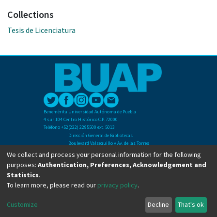
Collections
Tesis de Licenciatura
Benemérita Universidad Autónoma de Puebla
4 sur 104 Centro Histórico C.P. 72000
Teléfono +52(222) 2295500 ext. 5013
Dirección General de Bibliotecas
Boulevard Valsequillo y Av. de las Torres
Ciudad Universitaria. Col. San Manuel
We collect and process your personal information for the following
C.P. 72570
purposes:
Authentication, Preferences, Acknowledgement and
Teléfono +52 (222) 2295500 Ext 2901
Statistics
.
To learn more, please read our
privacy policy
.
Copyright © Dirección General de Bibliotecas - BUAP 2024. All right reserved.
Customize
Decline
That's ok