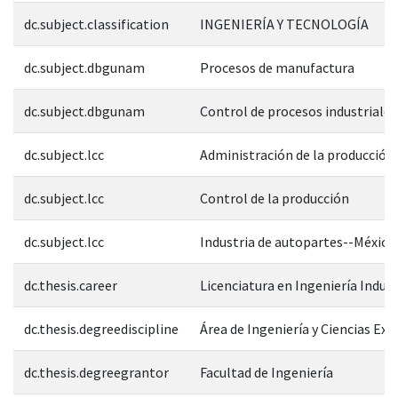
dc.subject.classification
INGENIERÍA Y TECNOLOGÍA
dc.subject.dbgunam
Procesos de manufactura
dc.subject.dbgunam
Control de procesos industriales
dc.subject.lcc
Administración de la producción
dc.subject.lcc
Control de la producción
dc.subject.lcc
Industria de autopartes--México
dc.thesis.career
Licenciatura en Ingeniería Indust
dc.thesis.degreediscipline
Área de Ingeniería y Ciencias Exa
dc.thesis.degreegrantor
Facultad de Ingeniería