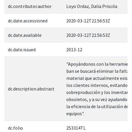
dc.contributor.author
Loyo Ordaz, Dalia Priscila
dc.date.accessioned
2020-03-12T21:56:53Z
dc.date.available
2020-03-12T21:56:53Z
dc.date.issued
2013-12
"Apoyándonos con la herramien
ban se buscará eliminar la falta 
material que actualmente existe
los clientes internos, evitando l
dc.description.abstract
sobreproducción y los inventari
obsoletos, y a su vez ayudando a
la eficiencia de la utilización de l
equipos".
dc.folio
253314TL