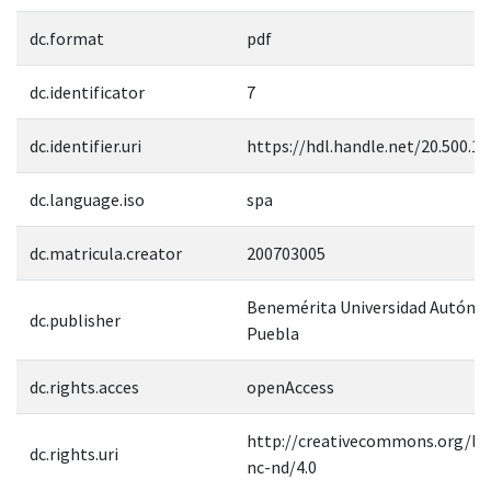
dc.format
pdf
dc.identificator
7
dc.identifier.uri
https://hdl.handle.net/20.500.1
dc.language.iso
spa
dc.matricula.creator
200703005
Benemérita Universidad Autóno
dc.publisher
Puebla
dc.rights.acces
openAccess
http://creativecommons.org/lic
dc.rights.uri
nc-nd/4.0