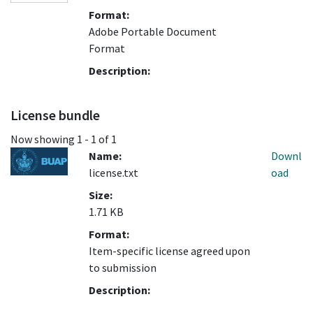
Format:
Adobe Portable Document
Format
Description:
License bundle
Now showing
1 - 1 of 1
Name:
Downl
license.txt
oad
Size:
1.71 KB
Format:
Item-specific license agreed upon
to submission
Description: