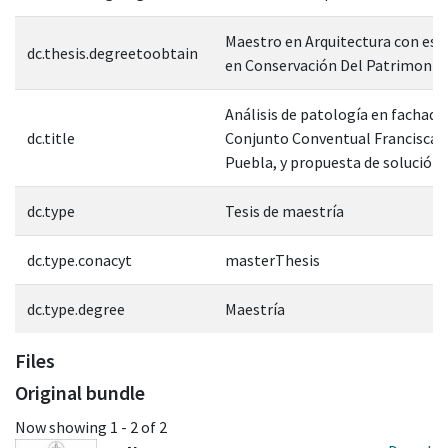
Maestro en Arquitectura con esp
dc.thesis.degreetoobtain
en Conservación Del Patrimonio 
Análisis de patología en fachada
dc.title
Conjunto Conventual Franciscan
Puebla, y propuesta de solución
dc.type
Tesis de maestría
dc.type.conacyt
masterThesis
dc.type.degree
Maestría
Files
Original bundle
Now showing
1 - 2 of 2