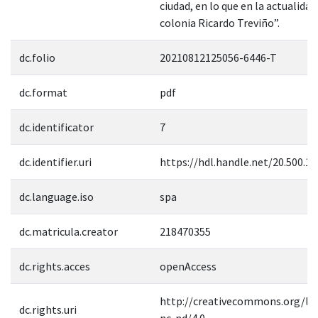
ciudad, en lo que en la actualidad
colonia Ricardo Treviño”.
dc.folio
20210812125056-6446-T
dc.format
pdf
dc.identificator
7
dc.identifier.uri
https://hdl.handle.net/20.500.1
dc.language.iso
spa
dc.matricula.creator
218470355
dc.rights.acces
openAccess
http://creativecommons.org/lic
dc.rights.uri
nc-nd/4.0