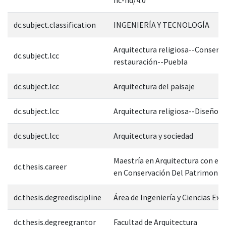
dc.subject.classification
INGENIERÍA Y TECNOLOGÍA
Arquitectura religiosa--Conserva
dc.subject.lcc
restauración--Puebla
dc.subject.lcc
Arquitectura del paisaje
dc.subject.lcc
Arquitectura religiosa--Diseños 
dc.subject.lcc
Arquitectura y sociedad
Maestría en Arquitectura con esp
dc.thesis.career
en Conservación Del Patrimonio 
dc.thesis.degreediscipline
Área de Ingeniería y Ciencias Exa
dc.thesis.degreegrantor
Facultad de Arquitectura