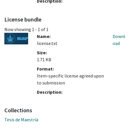
Description:
License bundle
Now showing
1 - 1 of 1
Name:
Downl
license.txt
oad
Size:
1.71 KB
Format:
Item-specific license agreed upon
to submission
Description:
Collections
Tesis de Maestría