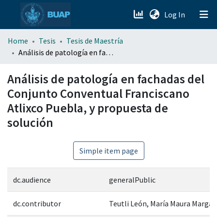
(current)
Log In
menu.section.about_menu
Home
Tesis
Tesis de Maestría
Análisis de patología en fachadas del Conjunto Conventual Franciscano Atlixco Puebla, y propuesta de solución
All of DSpace
Análisis de patología en fachadas del
Conjunto Conventual Franciscano
Atlixco Puebla, y propuesta de
solución
Simple item page
dc.audience
generalPublic
dc.contributor
Teutli León, María Maura Margar