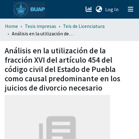
(current)
Log In
menu.section.about_menu
Home
Tesis impresas
Teis de Licenciatura
Análisis en la utilización de la fracción XVI del artículo 454 del código civil del Estado de Puebla como causal predominante en los juicios de divorcio necesario
All of DSpace
Análisis en la utilización de la
fracción XVI del artículo 454 del
código civil del Estado de Puebla
como causal predominante en los
juicios de divorcio necesario