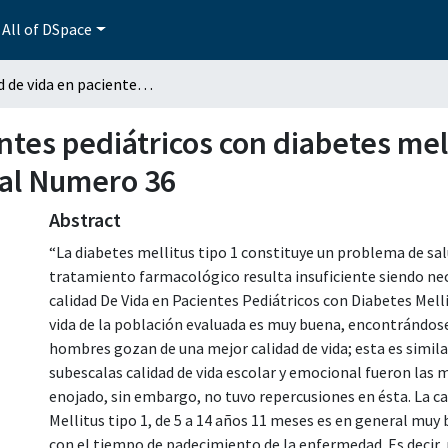
All of DSpace
Calidad de vida en pacientes pediátricos con diabetes mellitus tipo 1 en el Hospital General Regional Numero 36
tes pediátricos con diabetes mell
nal Numero 36
Abstract
“La diabetes mellitus tipo 1 constituye un problema de sal
tratamiento farmacológico resulta insuficiente siendo neces
calidad De Vida en Pacientes Pediátricos con Diabetes Melli
vida de la población evaluada es muy buena, encontrándose
hombres gozan de una mejor calidad de vida; esta es simila
subescalas calidad de vida escolar y emocional fueron las m
enojado, sin embargo, no tuvo repercusiones en ésta. La ca
Mellitus tipo 1, de 5 a 14 años 11 meses es en general mu
con el tiempo de padecimiento de la enfermedad. Es decir,