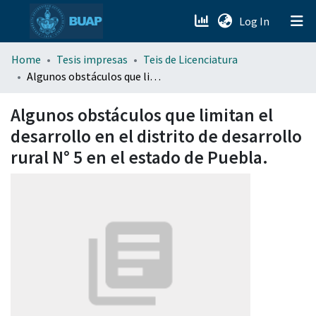
(current)
Log In
menu.section.about_menu
Home
Tesis impresas
Teis de Licenciatura
Algunos obstáculos que limitan el desarrollo en el distrito de desarrollo rural N° 5 en el estado de Puebla.
All of DSpace
Algunos obstáculos que limitan el
desarrollo en el distrito de desarrollo
rural N° 5 en el estado de Puebla.