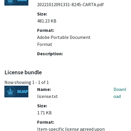
20221012091331-8245-CARTA.pdf
Size:
481.23 KB
Format:
Adobe Portable Document
Format
Description:
License bundle
Now showing
1 - 1 of 1
Name:
Downl
license.txt
oad
Size:
1.71 KB
Format:
Item-specific license agreed upon