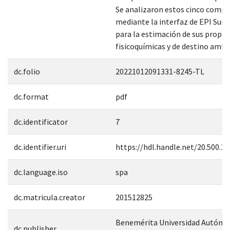
Se analizaron estos cinco comp
mediante la interfaz de EPI Suite
para la estimación de sus propi
fisicoquímicas y de destino ambi
dc.folio
20221012091331-8245-TL
dc.format
pdf
dc.identificator
7
dc.identifier.uri
https://hdl.handle.net/20.500.1
dc.language.iso
spa
dc.matricula.creator
201512825
Benemérita Universidad Autóno
dc.publisher