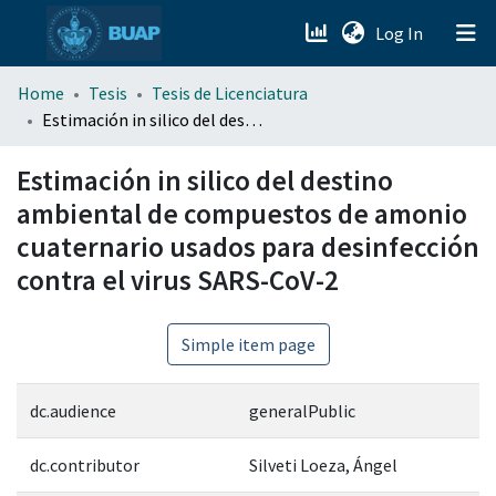
(current)
Log In
menu.section.about_menu
Home
Tesis
Tesis de Licenciatura
Estimación in silico del destino ambiental de compuestos de amonio cuaternario usados para desinfección contra el virus SARS-CoV-2
All of DSpace
Estimación in silico del destino
ambiental de compuestos de amonio
cuaternario usados para desinfección
contra el virus SARS-CoV-2
Simple item page
dc.audience
generalPublic
dc.contributor
Silveti Loeza, Ángel