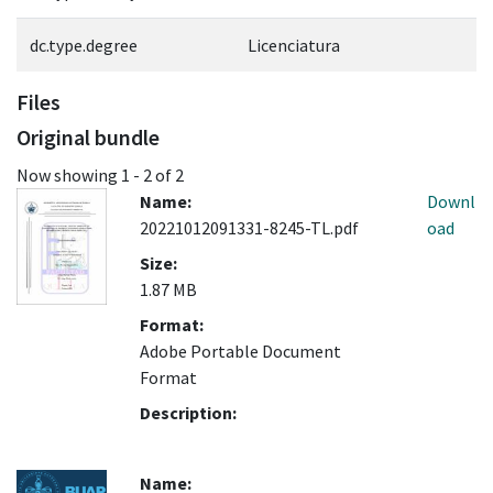
dc.type.degree
Licenciatura
Files
Original bundle
Now showing
1 - 2 of 2
Name:
Downl
20221012091331-8245-TL.pdf
oad
Size:
1.87 MB
Format:
Adobe Portable Document
Format
Description:
Name: