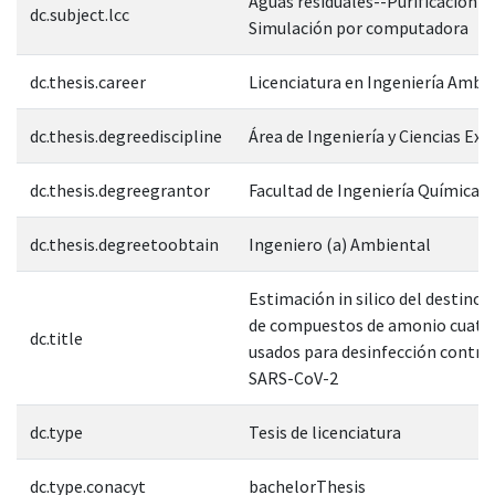
Aguas residuales--Purificación--
dc.subject.lcc
Simulación por computadora
dc.thesis.career
Licenciatura en Ingeniería Ambi
dc.thesis.degreediscipline
Área de Ingeniería y Ciencias Exa
dc.thesis.degreegrantor
Facultad de Ingeniería Química
dc.thesis.degreetoobtain
Ingeniero (a) Ambiental
Estimación in silico del destino
de compuestos de amonio cuate
dc.title
usados para desinfección contra e
SARS-CoV-2
dc.type
Tesis de licenciatura
dc.type.conacyt
bachelorThesis