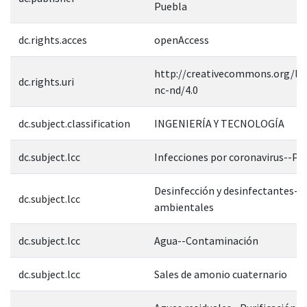
Puebla
dc.rights.acces
openAccess
http://creativecommons.org/lic
dc.rights.uri
nc-nd/4.0
dc.subject.classification
INGENIERÍA Y TECNOLOGÍA
dc.subject.lcc
Infecciones por coronavirus--Pr
Desinfección y desinfectantes--
dc.subject.lcc
ambientales
dc.subject.lcc
Agua--Contaminación
dc.subject.lcc
Sales de amonio cuaternario