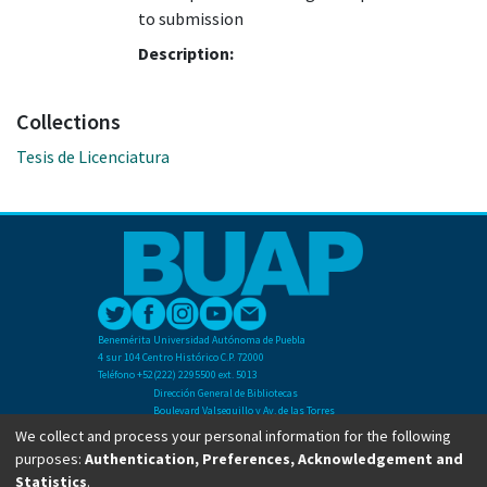
to submission
Description:
Collections
Tesis de Licenciatura
Benemérita Universidad Autónoma de Puebla
4 sur 104 Centro Histórico C.P. 72000
Teléfono +52(222) 2295500 ext. 5013
Dirección General de Bibliotecas
Boulevard Valsequillo y Av. de las Torres
Ciudad Universitaria. Col. San Manuel
We collect and process your personal information for the following
C.P. 72570
purposes:
Authentication, Preferences, Acknowledgement and
Teléfono +52 (222) 2295500 Ext 2901
Statistics
.