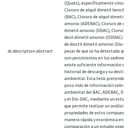
(Quats), específicamente cinco de
Cloruro de alquil dimetil bencil
(BAC), Cloruro de alquil dimetil e
amonio (ADEBAC), Cloruro de did
dimetil amonio (DDAC), Cloruro d
decil dimetil amonio (ODDAC) y e
de dioctil dimetil amonio (Dio-D
dc.description.abstract
pesar de que se ha detectado que
son persistentes en los sedimen
existe suficiente información so
historial de descarga y su destin
ambiental. Esta tesis pretende 
poco más de información sobre e
ambiental del BAC, ADEBAC, DD
y el Dio-DAC, mediante un estudio
que permite realizar un análisis 
propiedades de estos compuesto
manera rápida y económica en
comparación a un estudio exper