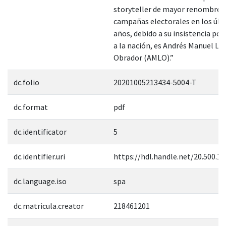
storyteller de mayor renombre 
campañas electorales en los úl
años, debido a su insistencia po
a la nación, es Andrés Manuel Ló
Obrador (AMLO).”
dc.folio
20201005213434-5004-T
dc.format
pdf
dc.identificator
5
dc.identifier.uri
https://hdl.handle.net/20.500.1
dc.language.iso
spa
dc.matricula.creator
218461201