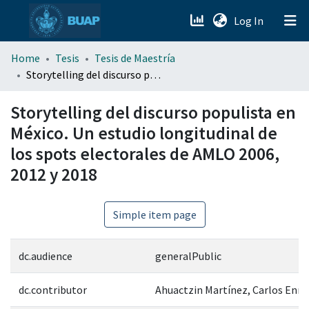
(current)
Log In
menu.section.about_menu
Home
Tesis
Tesis de Maestría
Storytelling del discurso populista en México. Un estudio longitudinal de los spots electorales de AMLO 2006, 2012 y 2018
All of DSpace
Storytelling del discurso populista en
México. Un estudio longitudinal de
los spots electorales de AMLO 2006,
2012 y 2018
Simple item page
dc.audience
generalPublic
dc.contributor
Ahuactzin Martínez, Carlos Enri