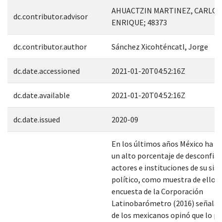
AHUACTZIN MARTINEZ, CARLOS
dc.contributor.advisor
ENRIQUE; 48373
dc.contributor.author
Sánchez Xicohténcatl, Jorge
dc.date.accessioned
2021-01-20T04:52:16Z
dc.date.available
2021-01-20T04:52:16Z
dc.date.issued
2020-09
En los últimos años México ha 
un alto porcentaje de desconfian
actores e instituciones de su si
político, como muestra de ello, 
encuesta de la Corporación
Latinobarómetro (2016) señala 
de los mexicanos opinó que lo po