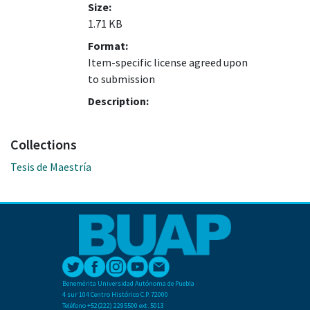
Size:
1.71 KB
Format:
Item-specific license agreed upon
to submission
Description:
Collections
Tesis de Maestría
Benemérita Universidad Autónoma de Puebla
4 sur 104 Centro Histórico C.P. 72000
Teléfono +52(222) 2295500 ext. 5013