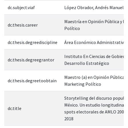
dc.subject.viaf
López Obrador, Andrés Manuel 1
Maestría en Opinión Pública y M
dc.thesis.career
Político
dc.thesis.degreediscipline
Área Económico Administrativa
Instituto En Ciencias de Gobiern
dc.thesis.degreegrantor
Desarrollo Estratégico
Maestro (a) en Opinión Pública y
dc.thesis.degreetoobtain
Marketing Político
Storytelling del discurso populis
México. Un estudio longitudinal 
dc.title
spots electorales de AMLO 2006,
2018