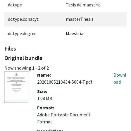
dc.type
Tesis de maestría
dc.type.conacyt
masterThesis
dc.type.degree
Maestría
Files
Original bundle
Now showing
1 - 2 of 2
Name:
Downl
20201005213434-5004-T.pdf
oad
Size:
1.08 MB
Format:
Adobe Portable Document
Format