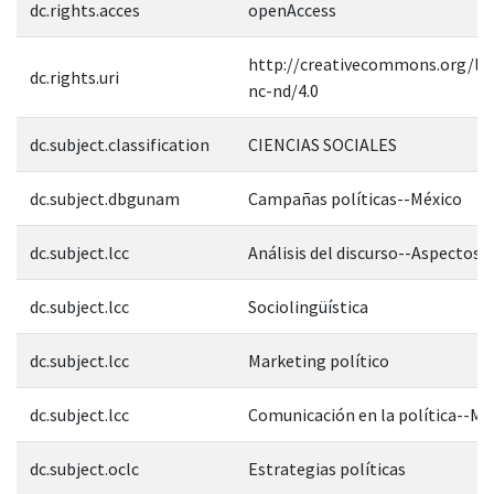
dc.rights.acces
openAccess
http://creativecommons.org/lic
dc.rights.uri
nc-nd/4.0
dc.subject.classification
CIENCIAS SOCIALES
dc.subject.dbgunam
Campañas políticas--México
dc.subject.lcc
Análisis del discurso--Aspectos p
dc.subject.lcc
Sociolingüística
dc.subject.lcc
Marketing político
dc.subject.lcc
Comunicación en la política--Mé
dc.subject.oclc
Estrategias políticas