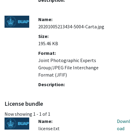
Description:
Name:
20201005213434-5004-Carta.jpg
Size:
195.46 KB
Format:
Joint Photographic Experts
Group/JPEG File Interchange
Format (JFIF)
Description:
License bundle
Now showing
1 - 1 of 1
Name:
Downl
license.txt
oad