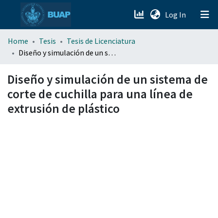
(current)
Log In
menu.section.about_menu
Home
Tesis
Tesis de Licenciatura
Diseño y simulación de un sistema de corte de cuchilla para una línea de extrusión de plástico
All of DSpace
Diseño y simulación de un sistema de
corte de cuchilla para una línea de
extrusión de plástico