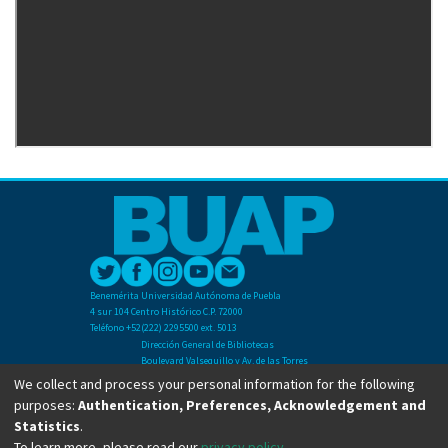
Benemérita Universidad Autónoma de Puebla
4 sur 104 Centro Histórico C.P. 72000
Teléfono +52(222) 2295500 ext. 5013
Dirección General de Bibliotecas
Boulevard Valsequillo y Av. de las Torres
Ciudad Universitaria. Col. San Manuel
We collect and process your personal information for the following
C.P. 72570
purposes:
Authentication, Preferences, Acknowledgement and
Teléfono +52 (222) 2295500 Ext 2901
Statistics
.
To learn more, please read our
privacy policy
.