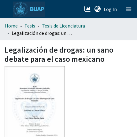
(current)
Log In
menu.section.about_menu
Home
Tesis
Tesis de Licenciatura
Legalización de drogas: un sano debate para el caso mexicano
All of DSpace
Legalización de drogas: un sano
debate para el caso mexicano