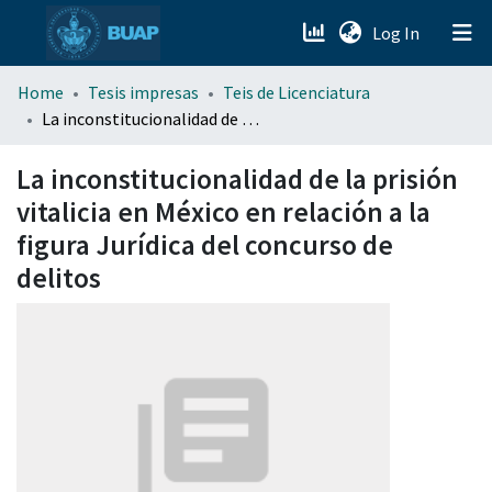
(current)
Log In
menu.section.about_menu
Home
Tesis impresas
Teis de Licenciatura
La inconstitucionalidad de la prisión vitalicia en México en relación a la figura Jurídica del concurso de delitos
All of DSpace
La inconstitucionalidad de la prisión
vitalicia en México en relación a la
figura Jurídica del concurso de
delitos