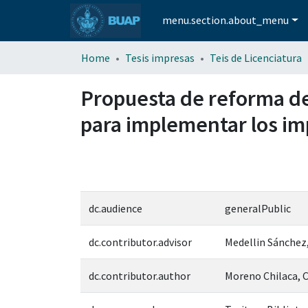
menu.section.about_menu
Home
Tesis impresas
Teis de Licenciatura
Propuesta de reforma del
para implementar los im
dc.audience
generalPublic
dc.contributor.advisor
Medellin Sánchez,
dc.contributor.author
Moreno Chilaca, 